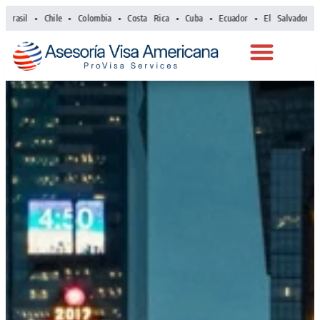
sil • Chile • Colombia • Costa Rica • Cuba • Ecuador • El Salvador • Gua