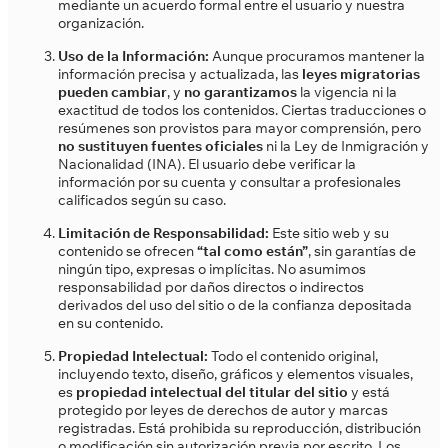
mediante un acuerdo formal entre el usuario y nuestra
organización.
Uso de la Información:
Aunque procuramos mantener la
información precisa y actualizada, las
leyes migratorias
pueden cambiar
, y
no garantizamos
la vigencia ni la
exactitud de todos los contenidos. Ciertas traducciones o
resúmenes son provistos para mayor comprensión, pero
no sustituyen fuentes oficiales
ni la Ley de Inmigración y
Nacionalidad (INA). El usuario debe verificar la
información por su cuenta y consultar a profesionales
calificados según su caso.
Limitación de Responsabilidad:
Este sitio web y su
contenido se ofrecen
“tal como están”
, sin garantías de
ningún tipo, expresas o implícitas. No asumimos
responsabilidad por daños directos o indirectos
derivados del uso del sitio o de la confianza depositada
en su contenido.
Propiedad Intelectual:
Todo el contenido original,
incluyendo texto, diseño, gráficos y elementos visuales,
es
propiedad intelectual del titular del sitio
y está
protegido por leyes de derechos de autor y marcas
registradas. Está prohibida su reproducción, distribución
o modificación sin autorización previa por escrito. Los