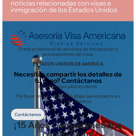
noticias relacionadas con visas e
inmigración de los Estados Unidos
Firma profesional de servicios de inmigración y
procesamiento de visas.
ESTADOS UNIDOS DE AMERICA
Necesitas compartir los detalles de
tu caso? Contáctanos
Estamos aquí para ayudarte.
Por favor presiona el botón abajo para ponerte en
contacto con nosotros.
Contáctenos
¡15 Años Comprometidos
con tu Éxito!