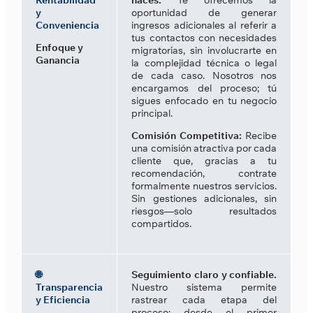
Rentabilidad
haces:
Te ofrecemos la
y
oportunidad de generar
Conveniencia
ingresos adicionales al referir a
tus contactos con necesidades
Enfoque y
migratorias, sin involucrarte en
Ganancia
la complejidad técnica o legal
de cada caso. Nosotros nos
encargamos del proceso; tú
sigues enfocado en tu negocio
principal.
Comisión Competitiva:
Recibe
una comisión atractiva por cada
cliente que, gracias a tu
recomendación, contrate
formalmente nuestros servicios.
Sin gestiones adicionales, sin
riesgos—solo resultados
compartidos.
🌐
Seguimiento claro y confiable.
Transparencia
Nuestro sistema permite
y Eficiencia
rastrear cada etapa del
proceso: desde el primer